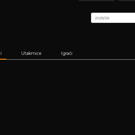
2025/26
d
Utakmice
Igrači