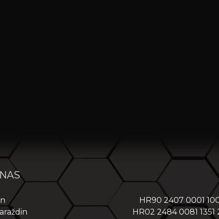
 NAS
in
HR90 2407 0001 10
araždin
HR02 2484 0081 1351