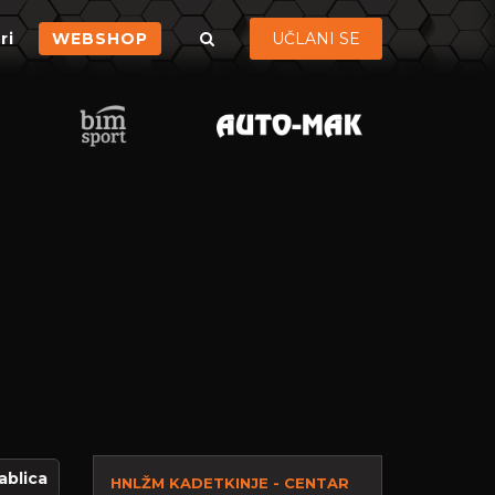
ri
WEBSHOP
UČLANI SE
ablica
HNLŽM KADETKINJE - CENTAR