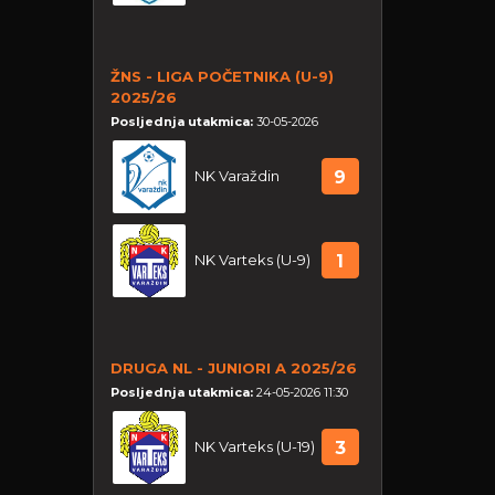
ŽNS - LIGA POČETNIKA (U-9)
2025/26
Posljednja utakmica:
30-05-2026
NK Varaždin
9
NK Varteks (U-9)
1
DRUGA NL - JUNIORI A 2025/26
Posljednja utakmica:
24-05-2026 11:30
NK Varteks (U-19)
3