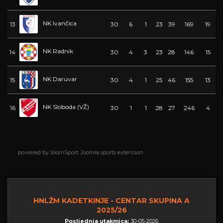
NK Ivančica
13
30
6
1
23
39
169
19
NK Radnik
14
30
4
3
23
28
146
15
NK Daruvar
15
30
4
1
25
46
155
13
NK Sloboda (VŽ)
16
30
1
1
28
27
246
4
powered by
JoomSport: Joomla sports extension
HNLŽM KADETKINJE - CENTAR SKUPINA A
2025/26
Posljednja utakmica:
30-05-2026