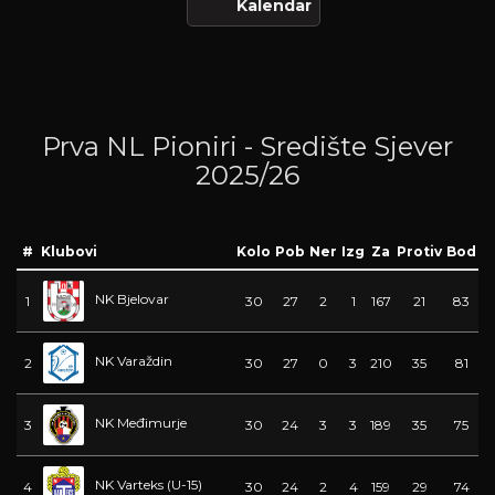
Kalendar
Prva NL Pioniri - Središte Sjever
2025/26
#
Klubovi
Kolo
Pob
Ner
Izg
Za
Protiv
Bod
NK Bjelovar
1
30
27
2
1
167
21
83
NK Varaždin
2
30
27
0
3
210
35
81
NK Međimurje
3
30
24
3
3
189
35
75
NK Varteks (U-15)
4
30
24
2
4
159
29
74