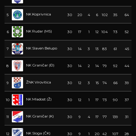
NK Koprivnica
5
30
20
4
6
102
35
64
NK Rudar (MS)
6
30
17
1
12
104
73
52
NK Slaven Belupo
7
30
14
3
13
83
61
45
NK Graničar (Đ)
8
30
14
2
14
79
92
44
ŽNK Virovitica
9
30
12
3
15
74
66
39
NK Mladost (Ž)
10
30
12
1
17
73
90
37
NK Graničar (K)
11
30
9
4
17
77
139
31
NK Sloga (ČK)
12
30
9
1
20
42
107
28