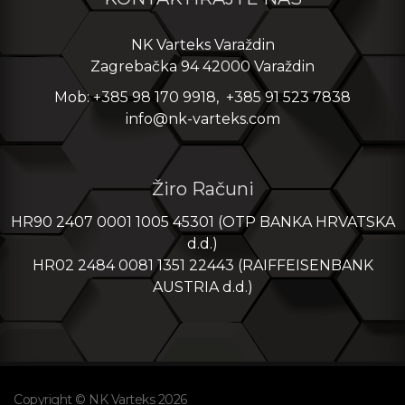
NK Varteks Varaždin
Zagrebačka 94 42000 Varaždin
Mob: +385 98 170 9918, +385 91 523 7838
info@nk-varteks.com
Žiro Računi
HR90 2407 0001 1005 45301 (OTP BANKA HRVATSKA
d.d.)
HR02 2484 0081 1351 22443 (RAIFFEISENBANK
AUSTRIA d.d.)
Copyright © NK Varteks 2026