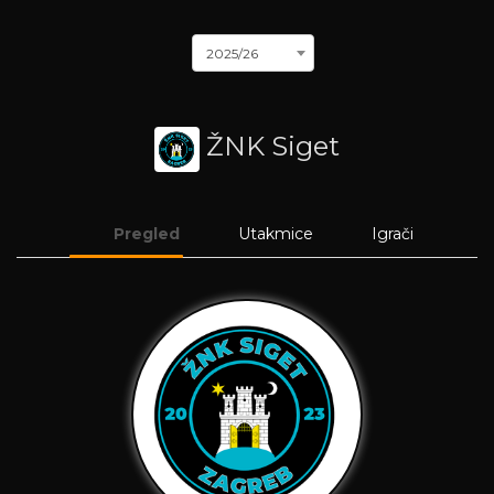
2025/26
ŽNK Siget
Pregled
Utakmice
Igrači