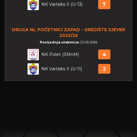
NK Varteks II (U-13)
7
DRUGA NL POČETNICI ZAPAD - SREDIŠTE SJEVER
2025/26
Posljednja utakmica:
23-05-2026
NK Polet (SMnM)
4
NK Varteks II (U-11)
2