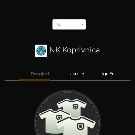
Sve
NK Koprivnica
Pregled
Utakmice
Igrači