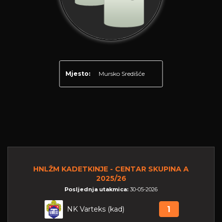
Mjesto:
Mursko Središće
HNLŽM KADETKINJE - CENTAR SKUPINA A
2025/26
Posljednja utakmica:
30-05-2026
NK Varteks (kad)
1