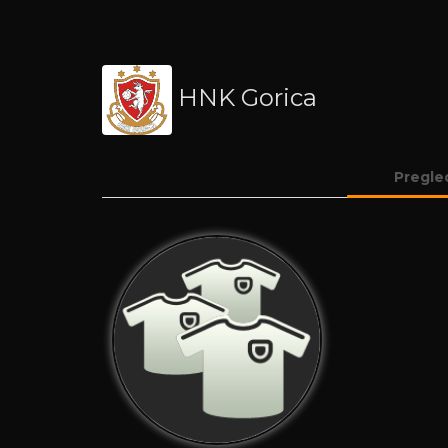
HNK Gorica
Pregle