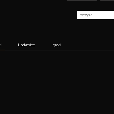
2025/26
d
Utakmice
Igrači