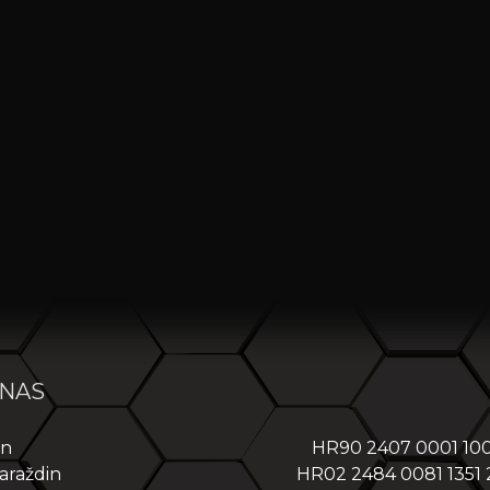
 NAS
in
HR90 2407 0001 10
araždin
HR02 2484 0081 1351