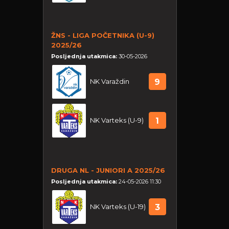
ŽNS - LIGA POČETNIKA (U-9)
2025/26
Posljednja utakmica:
30-05-2026
NK Varaždin
9
NK Varteks (U-9)
1
DRUGA NL - JUNIORI A 2025/26
Posljednja utakmica:
24-05-2026 11:30
NK Varteks (U-19)
3