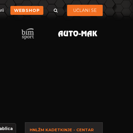
ri
WEBSHOP
UČLANI SE
ablica
HNLŽM KADETKINJE - CENTAR