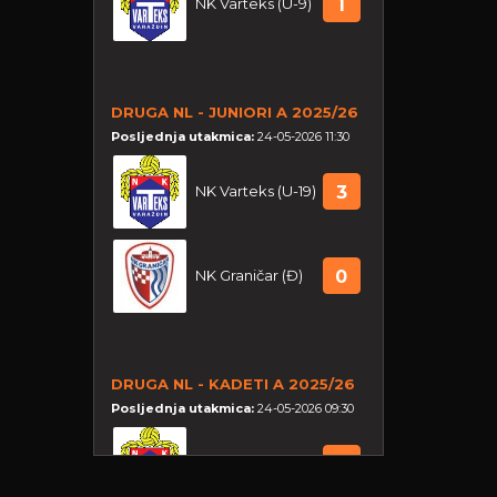
NK Varteks (U-9)
1
DRUGA NL - JUNIORI A 2025/26
Posljednja utakmica:
24-05-2026 11:30
NK Varteks (U-19)
3
NK Graničar (Đ)
0
DRUGA NL - KADETI A 2025/26
Posljednja utakmica:
24-05-2026 09:30
NK Varteks (U-17)
1