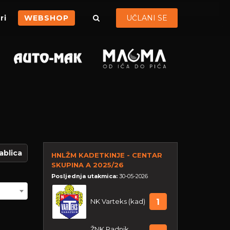
ri
WEBSHOP
UČLANI SE
ablica
HNLŽM KADETKINJE - CENTAR
SKUPINA A 2025/26
Posljednja utakmica:
30-05-2026
NK Varteks (kad)
1
ŽNK Radnik