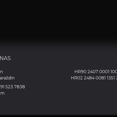
 NAS
in
HR90 2407 0001 10
araždin
HR02 2484 0081 1351
 91 523 7838
om