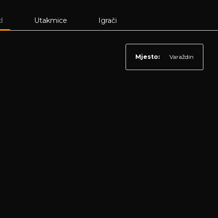
d
Utakmice
Igrači
Mjesto:
Varaždin