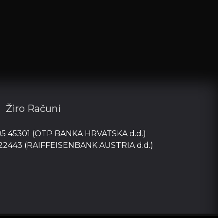
NK Graničar (Đ)
1
PRVA NL PIONIRI - SREDIŠTE
SJEVER 2025/26
Posljednja utakmica:
06-06-2026
NK Koprivnica
1
Žiro Računi
NK Varteks (U-15)
1
05 45301 (OTP BANKA HRVATSKA d.d.)
 22443 (RAIFFEISENBANK AUSTRIA d.d.)
PRVA NL MLAĐI PIONIRI -
SREDIŠTE SJEVER 2025/26
Posljednja utakmica:
06-06-2026
NK Koprivnica
0