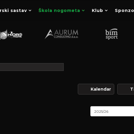
rski sastav
Škola nogometa
Klub
Sponzo
Kalendar
T
2025/26