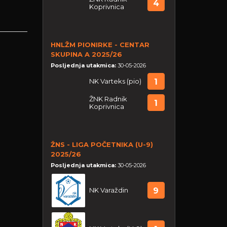
4
Koprivnica
HNLŽM PIONIRKE - CENTAR
SKUPINA A 2025/26
Posljednja utakmica:
30-05-2026
NK Varteks (pio)
1
ŽNK Radnik
1
Koprivnica
ŽNS - LIGA POČETNIKA (U-9)
2025/26
Posljednja utakmica:
30-05-2026
NK Varaždin
9