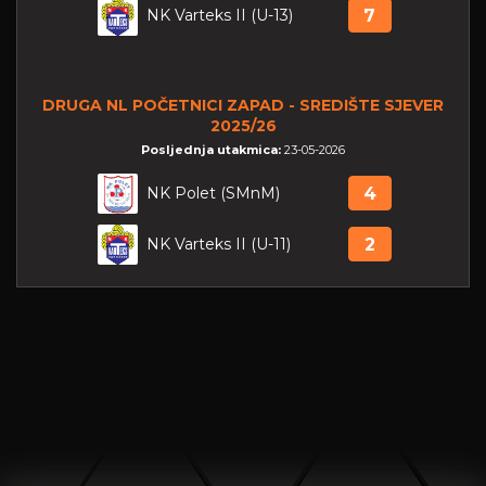
NK Varteks II (U-13)
7
DRUGA NL POČETNICI ZAPAD - SREDIŠTE SJEVER
2025/26
Posljednja utakmica:
23-05-2026
NK Polet (SMnM)
4
NK Varteks II (U-11)
2