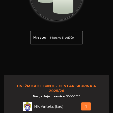
Mjesto:
Mursko Središće
HNLŽM KADETKINJE - CENTAR SKUPINA A
2025/26
Posljednja utakmica:
30-05-2026
NK Varteks (kad)
1