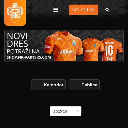
UČLANI SE
Kalendar
Tablica
2025/26