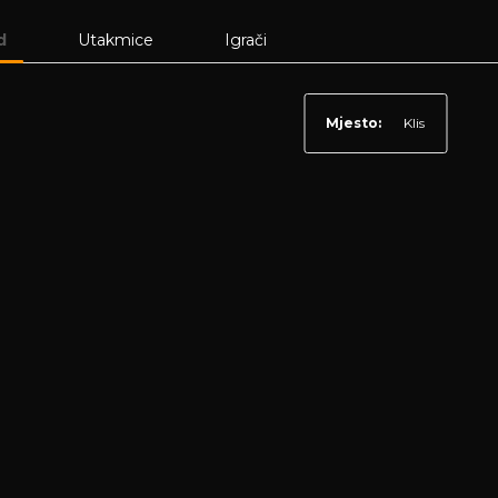
d
Utakmice
Igrači
Mjesto:
Klis