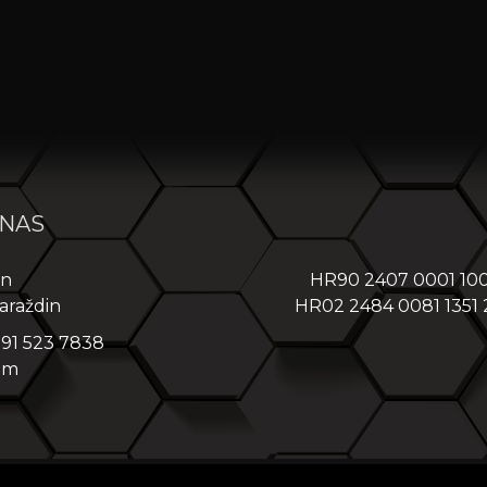
 NAS
in
HR90 2407 0001 10
araždin
HR02 2484 0081 1351
 91 523 7838
om