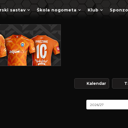
rski sastav
Škola nogometa
Klub
Sponzo
Kalendar
T
2026/27