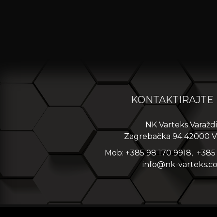
KONTAKTIRAJTE
NK Varteks Varažd
Zagrebačka 94 42000 V
Mob: +385 98 170 9918, +385
info@nk-varteks.c