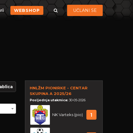
ri
WEBSHOP
UČLANI SE
ablica
HNLŽM PIONIRKE - CENTAR
SKUPINA A 2025/26
Posljednja utakmica:
30-05-2026
NK Varteks (pio)
1