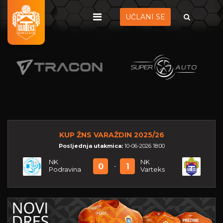
UČLANI SE
KUP ŽNS VARAŽDIN 2025/26
Posljednja utakmica:
10-06-2026 18:00
NK
NK
0
1
-
Podravina
Varteks