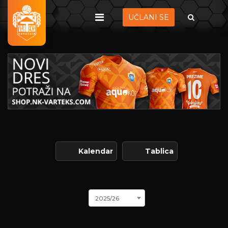
UČLANI SE
Kalendar
Tablica
2025/26