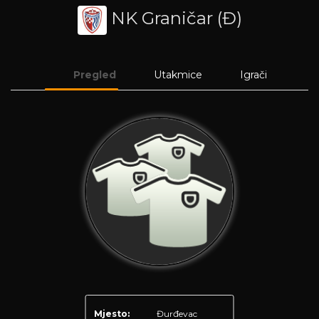
NK Graničar (Đ)
Pregled
Utakmice
Igrači
Mjesto:
Đurđevac