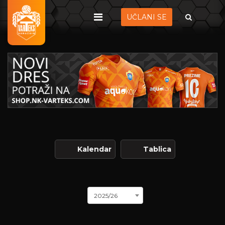
UČLANI SE
Kalendar
Tablica
2025/26