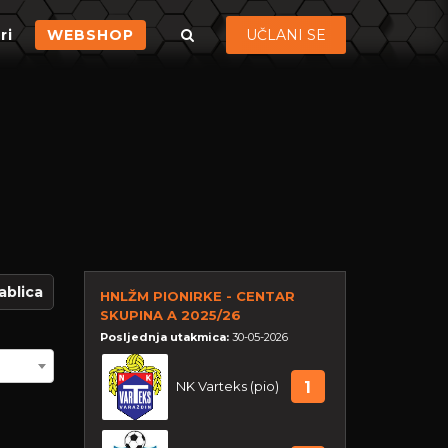
ri
WEBSHOP
UČLANI SE
ablica
HNLŽM PIONIRKE - CENTAR
SKUPINA A 2025/26
Posljednja utakmica:
30-05-2026
NK Varteks (pio)
1