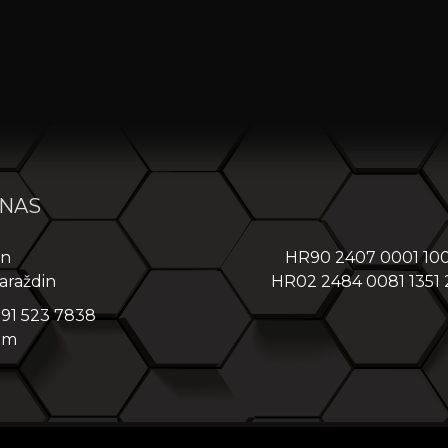
 NAS
in
HR90 2407 0001 10
araždin
HR02 2484 0081 1351
 91 523 7838
om