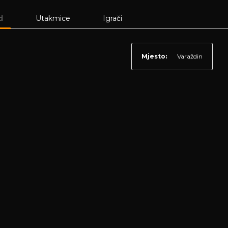
d
Utakmice
Igrači
Mjesto:
Varaždin