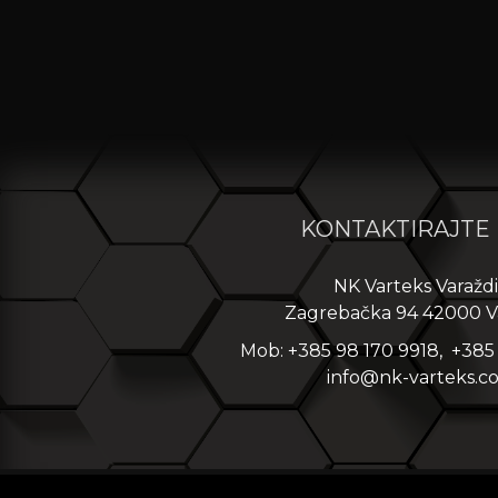
KONTAKTIRAJTE
NK Varteks Varažd
Zagrebačka 94 42000 V
Mob: +385 98 170 9918, +385
info@nk-varteks.c