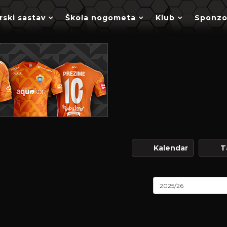
rski sastav
Škola nogometa
Klub
Sponzo
Kalendar
T
2025/26