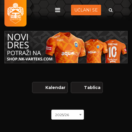
UČLANI SE
Kalendar
Tablica
2025/26