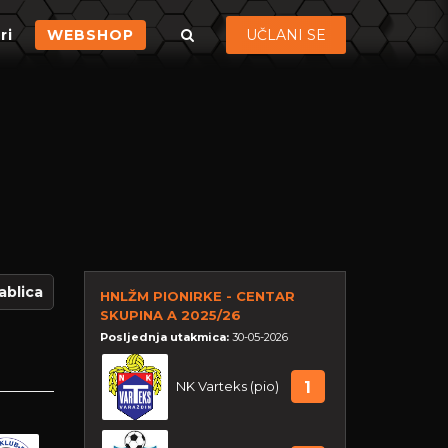
ri
WEBSHOP
UČLANI SE
ablica
HNLŽM PIONIRKE - CENTAR
SKUPINA A 2025/26
Posljednja utakmica:
30-05-2026
NK Varteks (pio)
1