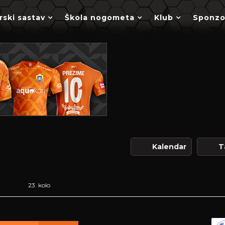
rski sastav
Škola nogometa
Klub
Sponzo
Kalendar
T
23. kolo