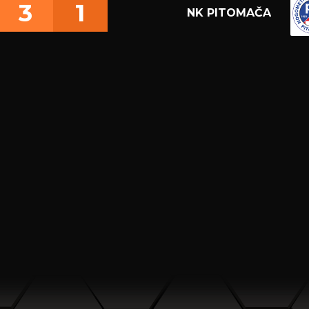
3
1
NK PITOMAČA