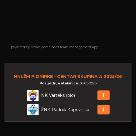
powered by
powered by
JoomSport: Sports team management app
JoomSport: Sports team management app
HNLŽM PIONIRKE - CENTAR SKUPINA A 2025/26
Posljednja utakmica:
30-05-2026
NK Varteks (pio)
1
ŽNK Radnik Koprivnica
1