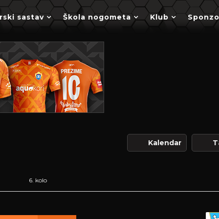
rski sastav
Škola nogometa
Klub
Sponzo
Kalendar
T
6. kolo