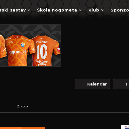
rski sastav
Škola nogometa
Klub
Sponzo
Kalendar
T
2. kolo