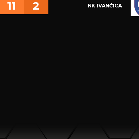
11
2
NK IVANČICA