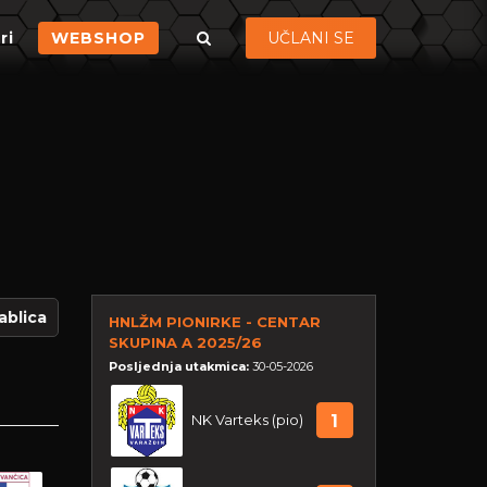
ri
WEBSHOP
UČLANI SE
ablica
HNLŽM PIONIRKE - CENTAR
SKUPINA A 2025/26
Posljednja utakmica:
30-05-2026
NK Varteks (pio)
1