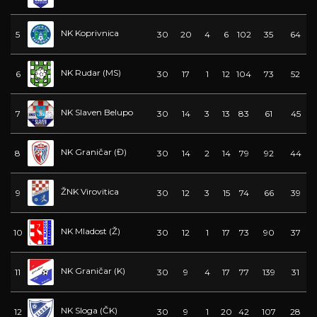
NK Koprivnica
5
30
20
4
6
102
35
64
NK Rudar (MS)
6
30
17
1
12
104
73
52
NK Slaven Belupo
7
30
14
3
13
83
61
45
NK Graničar (Đ)
8
30
14
2
14
79
92
44
ŽNK Virovitica
9
30
12
3
15
74
66
39
NK Mladost (Ž)
10
30
12
1
17
73
90
37
NK Graničar (K)
11
30
9
4
17
77
139
31
NK Sloga (ČK)
12
30
9
1
20
42
107
28