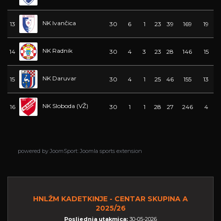
NK Ivančica
13
30
6
1
23
39
169
19
NK Radnik
14
30
4
3
23
28
146
15
NK Daruvar
15
30
4
1
25
46
155
13
NK Sloboda (VŽ)
16
30
1
1
28
27
246
4
powered by
JoomSport: Joomla sports extension
HNLŽM KADETKINJE - CENTAR SKUPINA A
2025/26
Posljednja utakmica:
30-05-2026