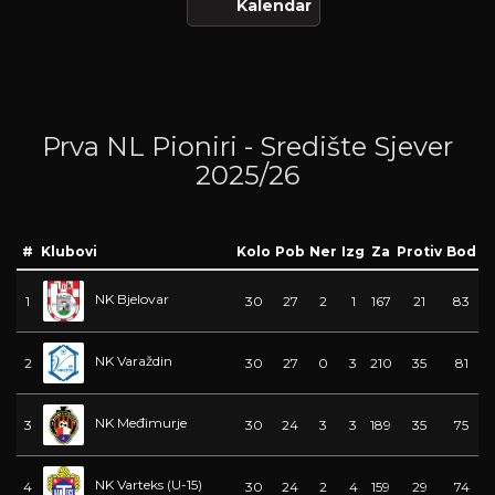
Kalendar
Prva NL Pioniri - Središte Sjever
2025/26
#
Klubovi
Kolo
Pob
Ner
Izg
Za
Protiv
Bod
NK Bjelovar
1
30
27
2
1
167
21
83
NK Varaždin
2
30
27
0
3
210
35
81
NK Međimurje
3
30
24
3
3
189
35
75
NK Varteks (U-15)
4
30
24
2
4
159
29
74