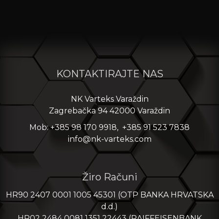
KONTAKTIRAJTE NAS
NK Varteks Varaždin
Zagrebačka 94 42000 Varaždin
Mob: +385 98 170 9918, +385 91 523 7838
info@nk-varteks.com
Žiro Računi
HR90 2407 0001 1005 45301 (OTP BANKA HRVATSKA
d.d.)
HR02 2484 0081 1351 22443 (RAIFFEISENBANK