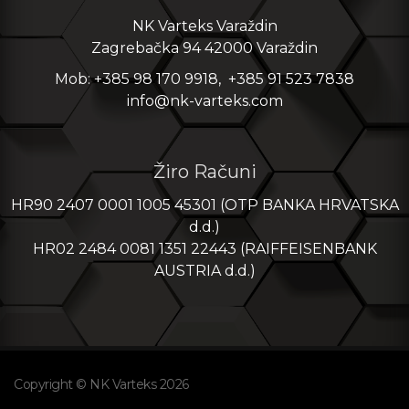
NK Varteks Varaždin
Zagrebačka 94 42000 Varaždin
Mob: +385 98 170 9918, +385 91 523 7838
info@nk-varteks.com
Žiro Računi
HR90 2407 0001 1005 45301 (OTP BANKA HRVATSKA
d.d.)
HR02 2484 0081 1351 22443 (RAIFFEISENBANK
AUSTRIA d.d.)
Copyright © NK Varteks 2026