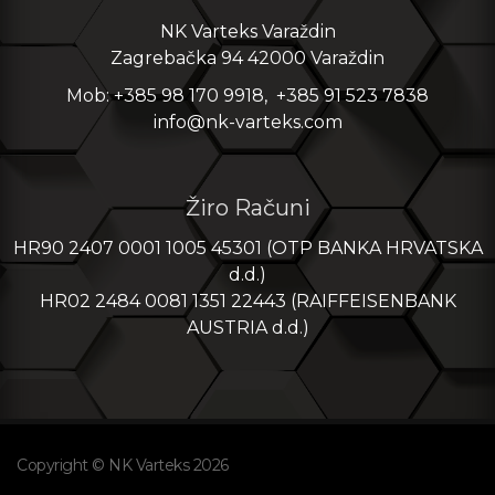
NK Varteks Varaždin
Zagrebačka 94 42000 Varaždin
Mob: +385 98 170 9918, +385 91 523 7838
info@nk-varteks.com
Žiro Računi
HR90 2407 0001 1005 45301 (OTP BANKA HRVATSKA
d.d.)
HR02 2484 0081 1351 22443 (RAIFFEISENBANK
AUSTRIA d.d.)
Copyright © NK Varteks 2026