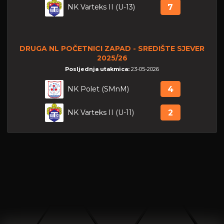
NK Varteks II (U-13)
7
DRUGA NL POČETNICI ZAPAD - SREDIŠTE SJEVER
2025/26
Posljednja utakmica:
23-05-2026
NK Polet (SMnM)
4
NK Varteks II (U-11)
2