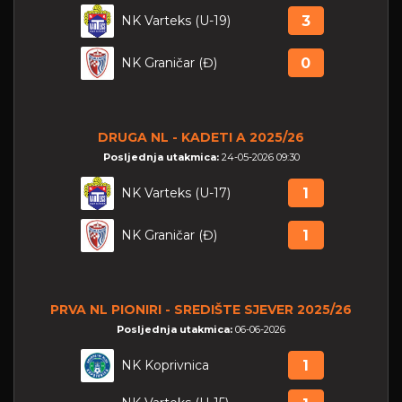
NK Varteks (U-19)
3
NK Graničar (Đ)
0
DRUGA NL - KADETI A 2025/26
Posljednja utakmica:
24-05-2026 09:30
NK Varteks (U-17)
1
NK Graničar (Đ)
1
PRVA NL PIONIRI - SREDIŠTE SJEVER 2025/26
Posljednja utakmica:
06-06-2026
NK Koprivnica
1