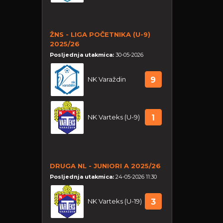
ŽNS - LIGA POČETNIKA (U-9)
2025/26
Posljednja utakmica:
30-05-2026
NK Varaždin
9
NK Varteks (U-9)
1
DRUGA NL - JUNIORI A 2025/26
Posljednja utakmica:
24-05-2026 11:30
NK Varteks (U-19)
3