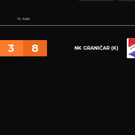
14. kolo
3
8
NK GRANIČAR (K)