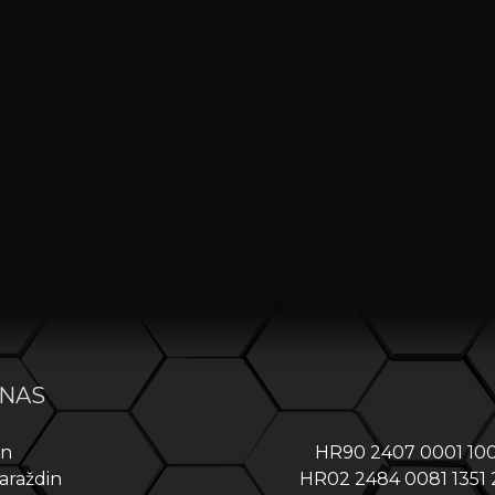
 NAS
in
HR90 2407 0001 10
araždin
HR02 2484 0081 1351