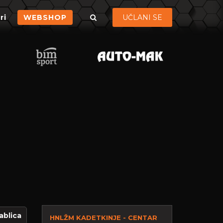
ri
WEBSHOP
UČLANI SE
ablica
HNLŽM KADETKINJE - CENTAR