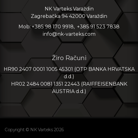
NK Varteks Varaždin
Zagrebačka 94 42000 Varaždin
Mob: +385 98 170 9918, +385 91 523 7838
info@nk-varteks.com
Žiro Računi
HR90 2407 0001 1005 45301 (OTP BANKA HRVATSKA
d.d.)
HR02 2484 0081 1351 22443 (RAIFFEISENBANK
AUSTRIA d.d.)
Copyright © NK Varteks 2026