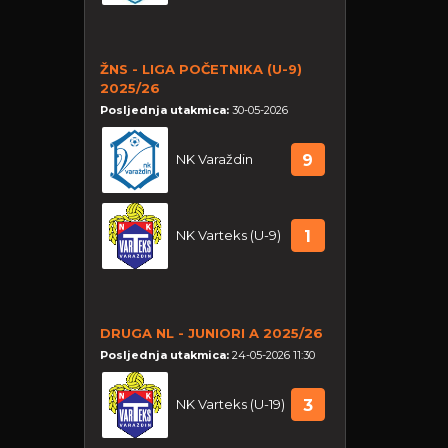
ŽNS - LIGA POČETNIKA (U-9)
2025/26
Posljednja utakmica:
30-05-2026
NK Varaždin
9
NK Varteks (U-9)
1
DRUGA NL - JUNIORI A 2025/26
Posljednja utakmica:
24-05-2026 11:30
NK Varteks (U-19)
3