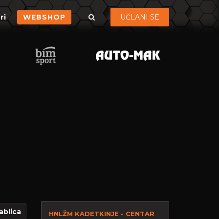
ri
WEBSHOP
UČLANI SE
ablica
HNLŽM KADETKINJE - CENTAR