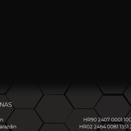
 NAS
in
HR90 2407 0001 10
araždin
HR02 2484 0081 1351