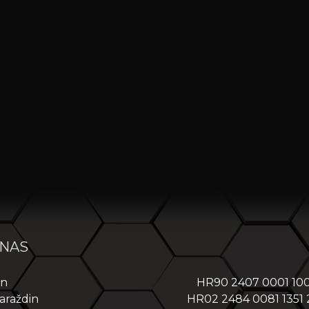
 NAS
in
HR90 2407 0001 10
araždin
HR02 2484 0081 1351