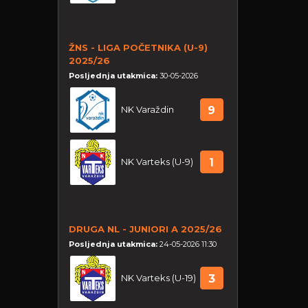
ŽNS - LIGA POČETNIKA (U-9)
2025/26
Posljednja utakmica:
30-05-2026
NK Varaždin
9
NK Varteks (U-9)
1
DRUGA NL - JUNIORI A 2025/26
Posljednja utakmica:
24-05-2026 11:30
NK Varteks (U-19)
3