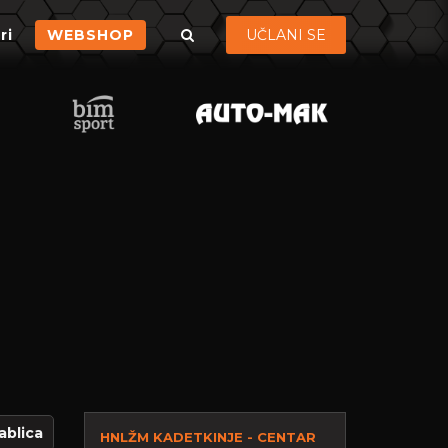
ri
WEBSHOP
UČLANI SE
ablica
HNLŽM KADETKINJE - CENTAR