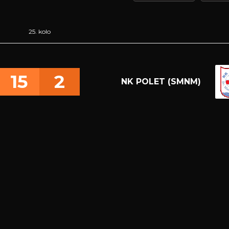
25. kolo
15
2
NK POLET (SMNM)