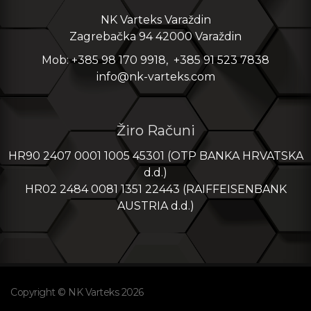
NK Varteks Varaždin
Zagrebačka 94 42000 Varaždin
Mob: +385 98 170 9918, +385 91 523 7838
info@nk-varteks.com
Žiro Računi
HR90 2407 0001 1005 45301 (OTP BANKA HRVATSKA
d.d.)
HR02 2484 0081 1351 22443 (RAIFFEISENBANK
AUSTRIA d.d.)
Copyright © NK Varteks 2026