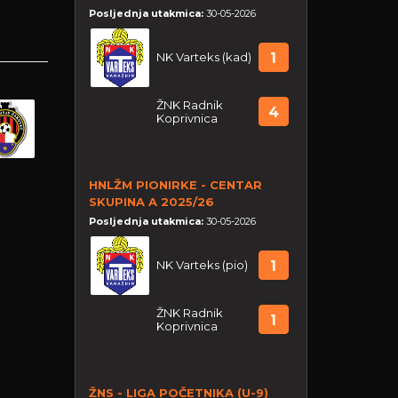
Posljednja utakmica:
30-05-2026
NK Varteks (kad)
1
ŽNK Radnik
4
Koprivnica
HNLŽM PIONIRKE - CENTAR
SKUPINA A 2025/26
Posljednja utakmica:
30-05-2026
NK Varteks (pio)
1
ŽNK Radnik
1
Koprivnica
ŽNS - LIGA POČETNIKA (U-9)