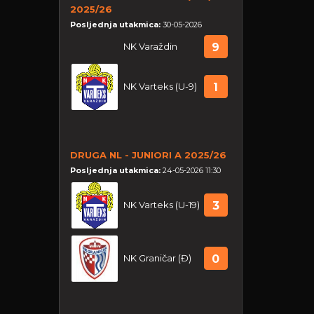
2025/26
Posljednja utakmica:
30-05-2026
NK Varaždin
9
NK Varteks (U-9)
1
DRUGA NL - JUNIORI A 2025/26
Posljednja utakmica:
24-05-2026 11:30
NK Varteks (U-19)
3
NK Graničar (Đ)
0