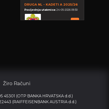
DRUGA NL - KADETI A 2025/26
Posljednja utakmica:
24-05-2026 09:30
NK Varteks (U-17)
1
NK Graničar (Đ)
1
PRVA NL PIONIRI - SREDIŠTE
SJEVER 2025/26
Posljednja utakmica:
06-06-2026
Žiro Računi
NK Koprivnica
1
05 45301 (OTP BANKA HRVATSKA d.d.)
NK Varteks (U-15)
1
 22443 (RAIFFEISENBANK AUSTRIA d.d.)