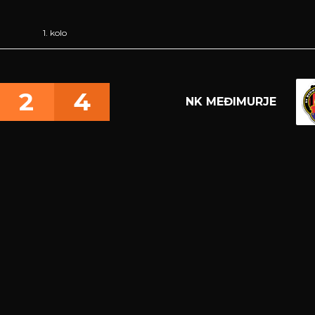
1. kolo
2
4
NK MEĐIMURJE