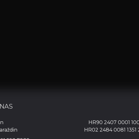
 NAS
in
HR90 2407 0001 10
araždin
HR02 2484 0081 1351