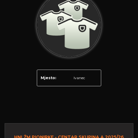
Mjesto:
Ivanec
HNLŽM PIONIRKE - CENTAR SKUPINA A 2025/26