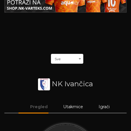
Sve
NK Ivančica
Pregled
Utakmice
Igrači