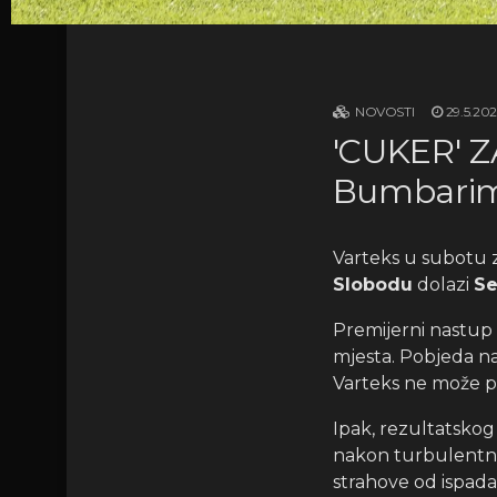
NOVOSTI
29.5.202
'CUKER' Z
Bumbarim
Varteks u subotu za
Slobodu
dolazi
Se
Premijerni nastup
mjesta. Pobjeda n
Varteks ne može pas
Ipak, rezultatsko
nakon turbulentnog
strahove od ispadan