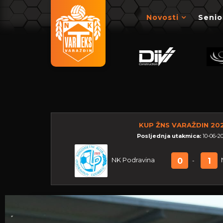
Novosti
Senio
KUP ŽNS VARAŽDIN 20
Posljednja utakmica:
10-06-20
NK Podravina
0
1
-