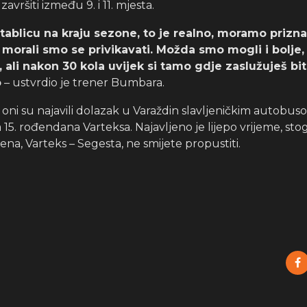
avršiti između 9. i 11. mjesta.
ablicu na kraju sezone, to je realno, moramo priznat
 morali smo se privikavati. Možda smo mogli i bolje,
, ali nakon 30 kola uvijek si tamo gdje zaslužuješ biti
o
– ustvrdio je trener Bumbara.
, oni su najavili dolazak u Varaždin slavljeničkim autobus
va 15. rođendana Varteksa. Najavljeno je lijepo vrijeme, st
na, Varteks – Segesta, ne smijete propustiti.