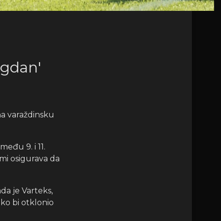
egdan'
 na varaždinsku
među 9. i 11.
mi osigurava da
ada je Varteks,
ko bi otklonio