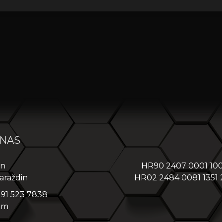
 NAS
in
HR90 2407 0001 10
araždin
HR02 2484 0081 1351
 91 523 7838
om