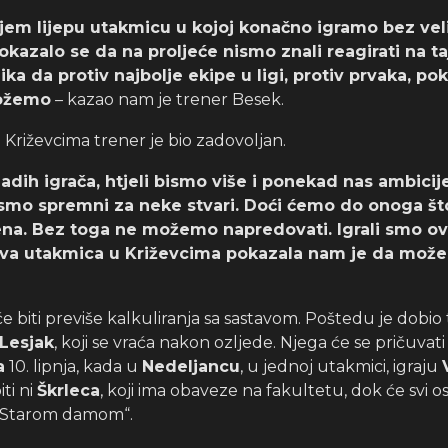
jem lijepu utakmicu u kojoj konačno igramo bez veli
azalo se da na proljeće nismo znali reagirati na taj
ika da protiv najbolje ekipe u ligi, protiv prvaka, p
ožemo
– kazao nam je trener Besek.
riževcima trener je bio zadovoljan.
ih igrača, htjeli bismo više i ponekad nas ambicije
ismo spremni za neke stvari. Doći ćemo do onoga što
a. Bez toga ne možemo napredovati. Igrali smo ov
 ova utakmica u Križevcima pokazala nam je da mož
e biti previše kalkuliranja sa sastavom. Poštedu je dobio
Lesjak
, koji se vraća nakon ozljede. Njega će se pričuvati
a
10. lipnja, kada u
Nedeljancu
, u jednoj utakmici, igraju
iti ni
Škrleca
, koji ima obaveze na fakultetu, dok će svi os
 „Starom damom“.