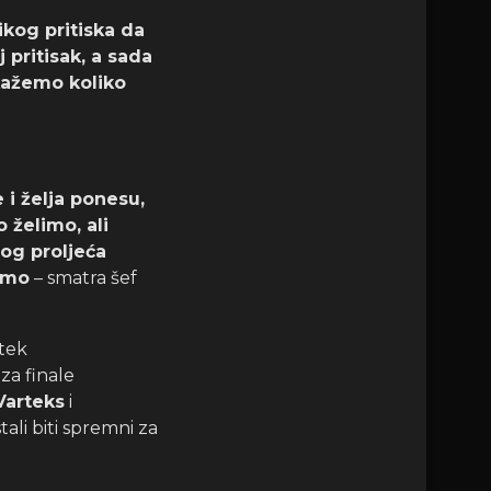
kog pritiska da
 pritisak, a sada
okažemo koliko
 i želja ponesu,
 želimo, ali
og proljeća
emo
– smatra šef
 tek
 za finale
Varteks
i
tali biti spremni za