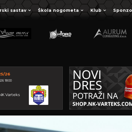
rski sastav
Škola nogometa
Klub
Sponzo
25/26
26 18:00
NK Varteks