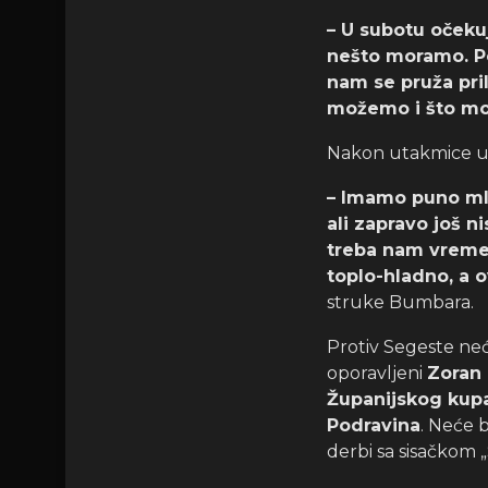
– U subotu očeku
nešto moramo. Pok
nam se pruža pril
možemo i što m
Nakon utakmice u K
– Imamo puno mlad
ali zapravo još n
treba nam vremen
toplo-hladno, a
struke Bumbara.
Protiv Segeste neć
oporavljeni
Zoran 
Županijskog kup
Podravina
. Neće b
derbi sa sisačkom