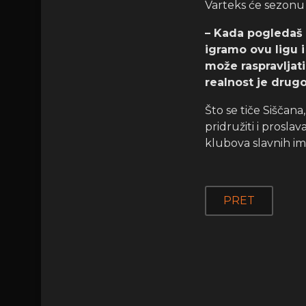
Varteks će sezonu z
– Kada pogledaš t
igramo ovu ligu i
može raspravljati
realnost je drug
Što se tiče Siščana
pridružiti i prosla
klubova slavnih ime
PRET