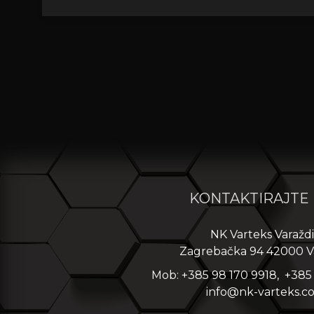
KONTAKTIRAJTE
NK Varteks Varažd
Zagrebačka 94 42000 V
Mob: +385 98 170 9918, +385
info@nk-varteks.c