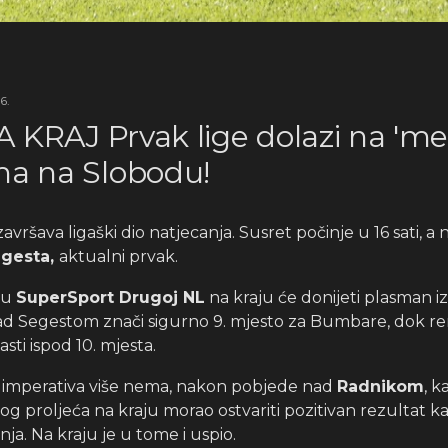
6.
A KRAJ Prvak lige dolazi na 'm
a na Slobodu!
vršava ligaški dio natjecanja. Susret počinje u 16 sati, a
gesta,
aktualni prvak.
 u
SuperSport Drugoj NL
na kraju će donijeti plasman iz
ad Segestom znači sigurno 9. mjesto za Bumbare, dok re
ti ispod 10. mjesta.
g imperativa više nema, nakon pobjede nad
Radnikom
, k
 proljeća na kraju morao ostvariti pozitivan rezultat ka
ja. Na kraju je u tome i uspio.