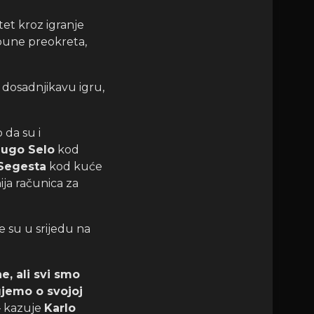
itet kroz igranje
 pune preokreta,
 dosadnjikavu igru,
 da su i
ugo Selo
kod
Segesta
kod kuće
nija računica za
je su u srijedu na
, ali svi smo
ujemo o svojoj
 kazuje
Karlo