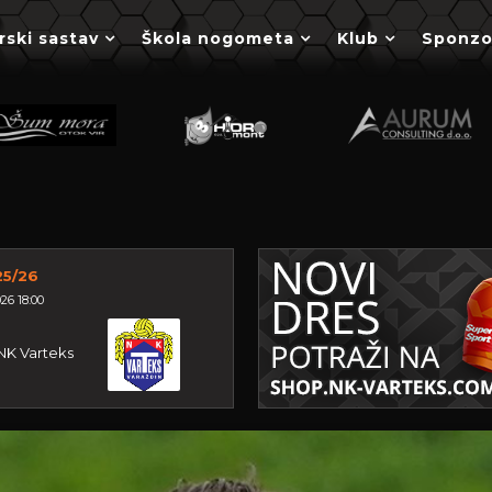
rski sastav
Škola nogometa
Klub
Sponzo
25/26
26 18:00
NK Varteks