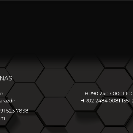
 NAS
in
HR90 2407 0001 10
araždin
HR02 2484 0081 1351
 91 523 7838
om