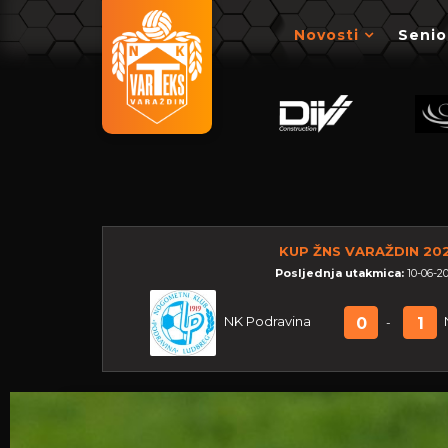
Novosti
Senio
KUP ŽNS VARAŽDIN 20
Posljednja utakmica:
10-06-20
NK Podravina
0
1
-