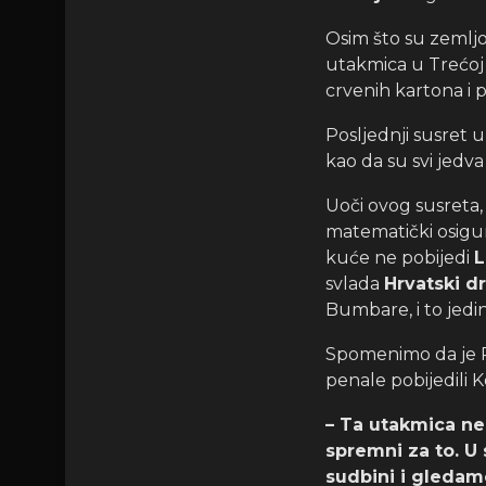
Osim što su zemljo
utakmica u Trećoj 
crvenih kartona i 
Posljednji susret 
kao da su svi jedva
Uoči ovog susreta, 
matematički osigura
kuće ne pobijedi
L
svlada
Hrvatski d
Bumbare, i to jedin
Spomenimo da je R
penale pobijedili K
– Ta utakmica ne
spremni za to. U
sudbini i gledam