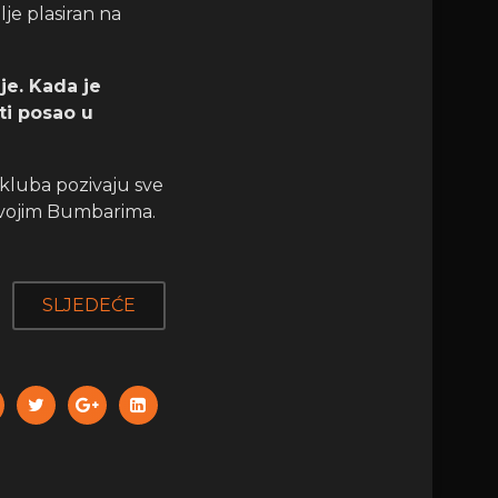
je plasiran na
je. Kada je
ti posao u
z kluba pozivaju sve
svojim Bumbarima.
SLJEDEĆE