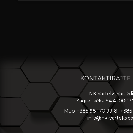
KONTAKTIRAJTE
NK Varteks Varažd
Zagrebačka 94 42000 V
Mob: +385 98 170 9918, +385
info@nk-varteks.c