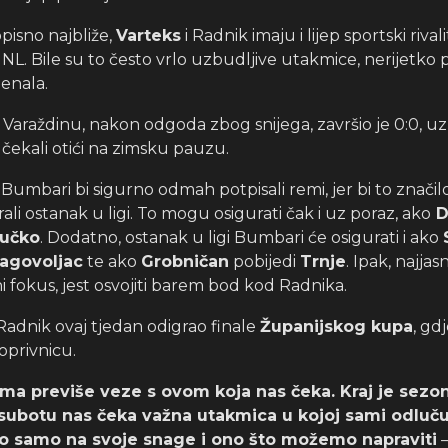
pisno najbliže,
Varteks
i Radnik imaju i lijep sportski rival
NL. Bile su to često vrlo uzbudljive utakmice, nerijetko
penala.
u Varaždinu, nakon odgoda zbog snijega, završio je 0:0, uz
 čekali otići na zimsku pauzu.
Bumbari bi sigurno odmah potpisali remi, jer bi to značilo
li ostanak u ligi. To mogu osigurati čak i uz poraz, ako
D
učko
. Dodatno, ostanak u ligi Bumbari će osigurati i ako
ragovoljac
te ako
Grobničan
pobijedi
Trnje
. Ipak, najjas
i fokus, jest osvojiti barem bod kod Radnika.
adnik ovaj tjedan odigrao finale
Županijskog kupa
, gd
oprivnicu.
ma previše veze s ovom koja nas čeka. Kraj je sezone
 subotu nas čeka važna utakmica u kojoj sami odluč
o samo na svoje snage i ono što možemo napraviti
–