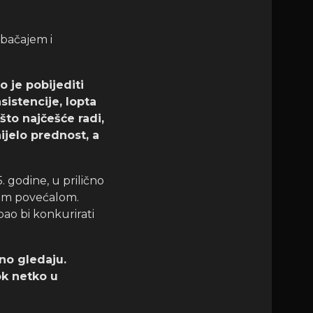
ubačajem i
 je pobijediti
asistencije, lopta
što najčešće radi,
ijelo prednost, a
 godine, u prilično
nim povećalom.
ebao bi konkurirati
no gledaju.
ok netko u