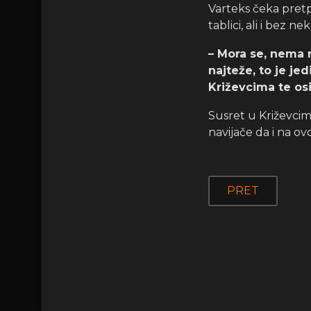
Varteks čeka pretp
tablici, ali i bez 
– Mora se, nema 
najteže, to je je
Križevcima te osi
Susret u Križevcima
navijače da i na 
PRET