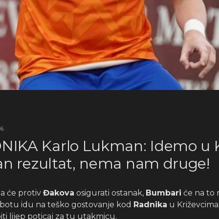
6.
IKA Karlo Lukman: Idemo u K
van rezultat, nema nam druge!
da će protiv
Đakova
osigurati ostanak,
Bumbari
će na to m
ubotu idu na teško gostovanje kod
Radnika
u Križevcima,
ti lijep poticaj za tu utakmicu.