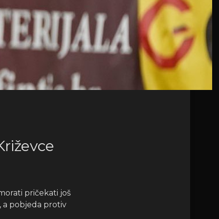
riževce
orati pričekati još
 a pobjeda protiv