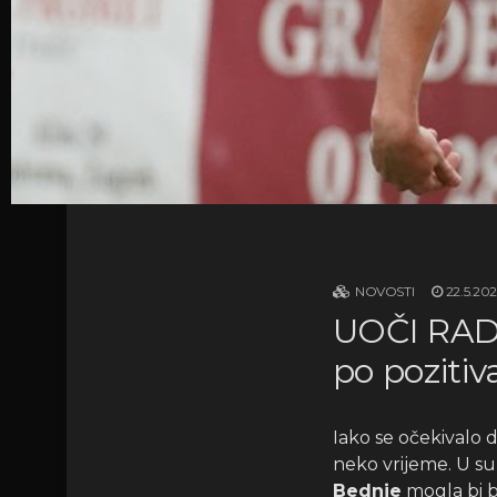
NOVOSTI
22.5.202
UOČI RADN
po poziti
Iako se očekivalo 
neko vrijeme. U s
Bednje
mogla bi bi