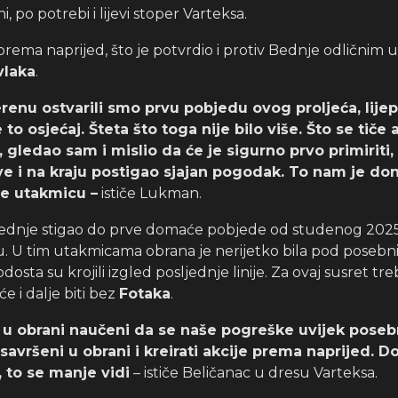
čni, po potrebi i lijevi stoper Varteksa.
prema naprijed, što je potvrdio i protiv Bednje odličnim 
vlaka
.
nu ostvarili smo prvu pobjedu ovog proljeća, lijepo
 to osjećaj. Šteta što toga nije bilo više. Što se tiče 
 gledao sam i mislio da će je sigurno prvo primiriti, 
prve i na kraju postigao sjajan pogodak. To nam je don
 je utakmicu –
ističe Lukman.
Bednje stigao do prve domaće pobjede od studenog 2025.
u. U tim utakmicama obrana je nerijetko bila pod poseb
dosta su krojili izgled posljednje linije. Za ovaj susret tr
 će i dalje biti bez
Fotaka
.
o u obrani naučeni da se naše pogreške uvijek poseb
 savršeni u obrani i kreirati akcije prema naprijed. D
 to se manje vidi
– ističe Beličanac u dresu Varteksa.