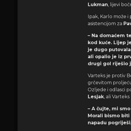
Lukman
, lijevi bo
Ipak, Karlo može i 
asistencijom za
Pa
– Na domaćem tere
kod kuće. Lijep je
je dugo putovala,
ali opalio je iz 
drugi gol riješio
Varteks je protiv 
grčevitom proljeć
Ozljede i odlasci po
Lesjak
, ali Varteks
– A čujte, mi sm
Morali bismo biti
napadu pogriješi,