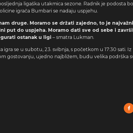
osljednja ligaška utakmica sezone. Radnik je podosta bol
nekolicine igrača Bumbari se nadaju uspjehu.
nam druge. Moramo se držati zajedno, to je najvažni
dini put do uspjeha. Moramo dati sve od sebe i završi
gurati ostanak u ligi
– smatra Lukman.
 igra se u subotu, 23. svibnja, s početkom u 17:30 sati. I
ovom gostovanju, ujedno najbližem, budu velika podrška 