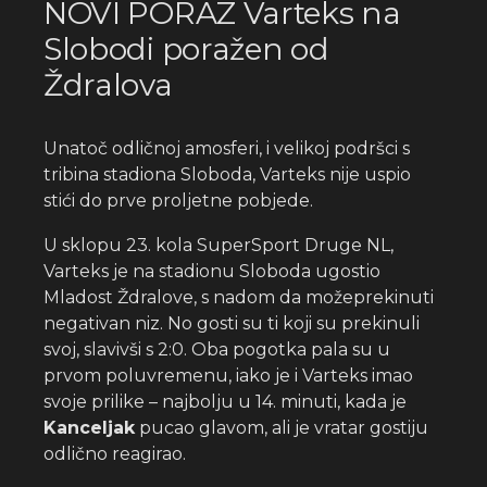
NOVI PORAZ Varteks na
Slobodi poražen od
Ždralova
Unatoč odličnoj amosferi, i velikoj podršci s
tribina stadiona Sloboda, Varteks nije uspio
stići do prve proljetne pobjede.
U sklopu 23. kola SuperSport Druge NL,
Varteks je na stadionu Sloboda ugostio
Mladost Ždralove, s nadom da možeprekinuti
negativan niz. No gosti su ti koji su prekinuli
svoj, slavivši s 2:0. Oba pogotka pala su u
prvom poluvremenu, iako je i Varteks imao
svoje prilike – najbolju u 14. minuti, kada je
Kanceljak
pucao glavom, ali je vratar gostiju
odlično reagirao.