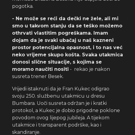
pogotka.
- Ne može se reći da dečki ne žele, ali mi
smo u takvom stanju da se teško možemo
othrvati vlastitim pogreškama. Imam
dojam da je svaki ubačaj u naš kazneni
prostor potencijalna opasnost, i to nas već
neko vrijeme skupo košta. Svaka utakmica
donosi slične situacije, s kojima se
moramo naučiti nositi
- rekao je nakon
susreta trener Besek.
Vrijedi istaknuti da je Fran Kukec odigrao
svoju 250. službenu utakmicu u dresu
Bumbara. Uoči susreta održan je i kratki
protokol, a Kukec je dobio prigodne poklone
povodom ovog lijepog jubileja. A tijekom
utakmice i transparent podrške, kao i
skandiranje.