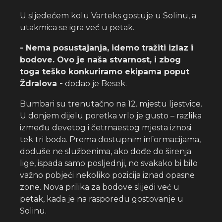
U sljedećem kolu Varteks gostuje u Solinu, a
utakmica se igra već u petak.
- Nema posustajanja, idemo tražiti izlaz i
bodove. Ovo je naša stvarnost, i zbog
toga teško konkuriramo ekipama poput
Ždralova -
dodao je Besek.
Bumbari su trenutačno na 12. mjestu ljestvice.
U donjem dijelu poretka vrlo je gusto – razlika
između devetog i četrnaestog mjesta iznosi
tek tri boda. Prema dostupnim informacijama,
doduše ne službenima, ako dođe do širenja
lige, ispada samo posljednji, no svakako bi bilo
važno pobjeći nekoliko pozicija iznad opasne
zone. Nova prilika za bodove slijedi već u
petak, kada je na rasporedu gostovanje u
Solinu.