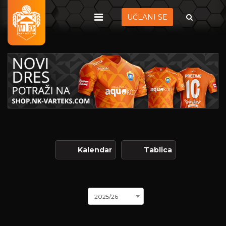
UČLANI SE
Kalendar
Tablica
2025/26