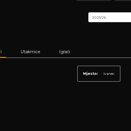
2025/26
d
Utakmice
Igrači
Mjesto:
Ivanec