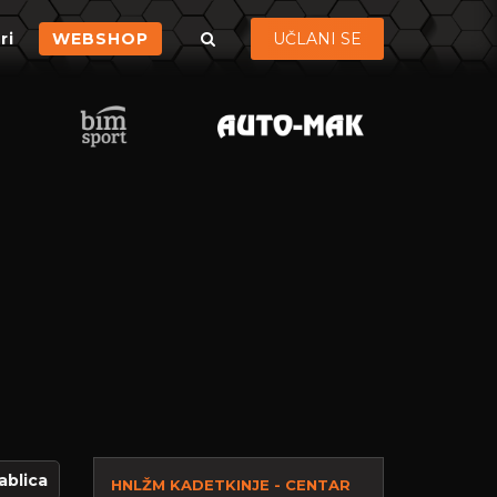
ri
WEBSHOP
UČLANI SE
ablica
HNLŽM KADETKINJE - CENTAR