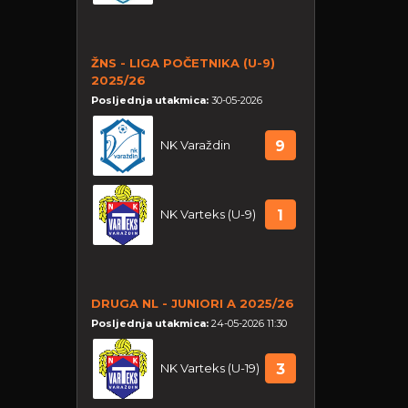
ŽNS - LIGA POČETNIKA (U-9)
2025/26
Posljednja utakmica:
30-05-2026
NK Varaždin
9
NK Varteks (U-9)
1
DRUGA NL - JUNIORI A 2025/26
Posljednja utakmica:
24-05-2026 11:30
NK Varteks (U-19)
3