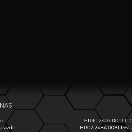
 NAS
in
HR90 2407 0001 10
araždin
HR02 2484 0081 1351