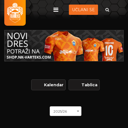
UČLANI SE
Kalendar
Tablica
2025/26