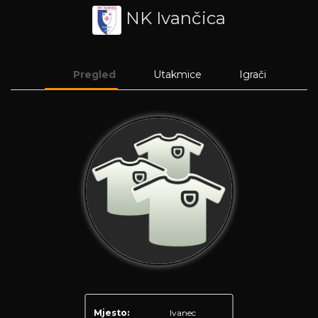
NK Ivančica
Pregled
Utakmice
Igrači
Mjesto:
Ivanec