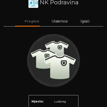
NK Podravina
Pregled
Utakmice
Igrači
Mjesto:
Ludbreg