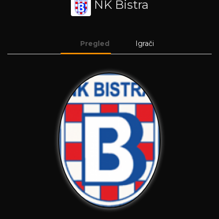
NK Bistra
Pregled
Igrači