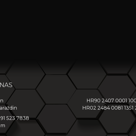
 NAS
in
HR90 2407 0001 10
araždin
HR02 2484 0081 1351
 91 523 7838
om