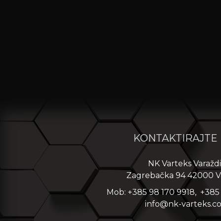
KONTAKTIRAJTE
NK Varteks Varažd
Zagrebačka 94 42000 V
Mob: +385 98 170 9918, +385
info@nk-varteks.c