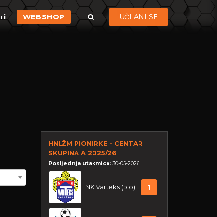
ri
WEBSHOP
UČLANI SE
HNLŽM PIONIRKE - CENTAR
SKUPINA A 2025/26
Posljednja utakmica:
30-05-2026
NK Varteks (pio)
1