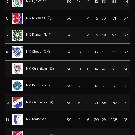
NK Bjelovar
7
30
14
4
12
56
56
46
NK Mladost (Ž)
8
30
11
4
15
50
71
37
NK Rudar (MS)
9
30
11
4
15
48
74
37
NK Sloga (ČK)
10
30
10
7
13
51
83
37
NK Graničar (Đ)
11
30
10
6
14
41
79
36
NK Koprivnica
12
30
9
4
17
31
55
31
NK Graničar (K)
13
30
5
4
21
36
142
19
NK Ivančica
14
30
4
6
20
29
108
18