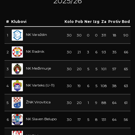
2025/26
#
Klubovi
Kolo
Pob
Ner
Izg
Za
Protiv
Bod
NK Varaždin
1
30
30
0
0
311
18
90
NK Radnik
2
30
21
3
6
93
35
66
NK Međimurje
3
30
20
5
5
101
57
65
NK Varteks (U-11)
4
30
19
6
5
108
38
63
ŽNK Virovitica
5
30
20
1
9
88
64
61
NK Slaven Belupo
6
30
17
5
8
131
64
56