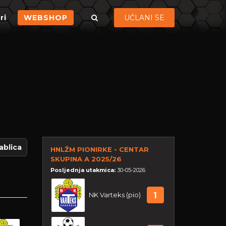
ri
WEBSHOP
UČLANI SE
ablica
HNLŽM PIONIRKE - CENTAR
SKUPINA A 2025/26
Posljednja utakmica:
30-05-2026
NK Varteks (pio)
1