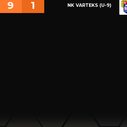
9
1
NK VARTEKS (U-9)