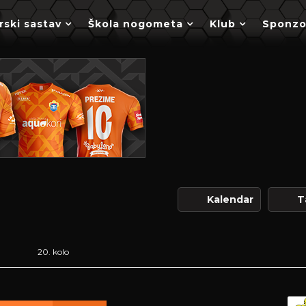
rski sastav
Škola nogometa
Klub
Sponzo
Kalendar
T
20. kolo