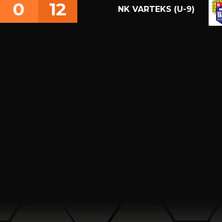
0
12
NK VARTEKS (U-9)