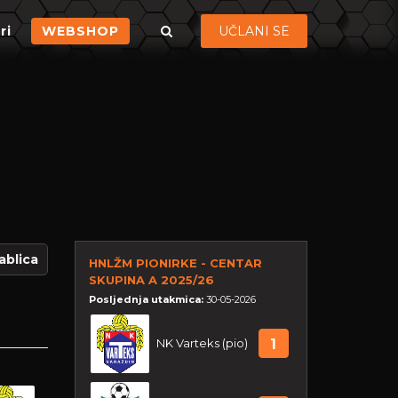
ri
WEBSHOP
UČLANI SE
ablica
HNLŽM PIONIRKE - CENTAR
SKUPINA A 2025/26
Posljednja utakmica:
30-05-2026
NK Varteks (pio)
1