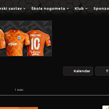
rski sastav
Škola nogometa
Klub
Sponzo
Kalendar
T
1. kolo