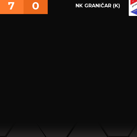
7
0
NK GRANIČAR (K)