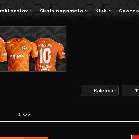
rski sastav
Škola nogometa
Klub
Sponzo
Kalendar
T
2. kolo