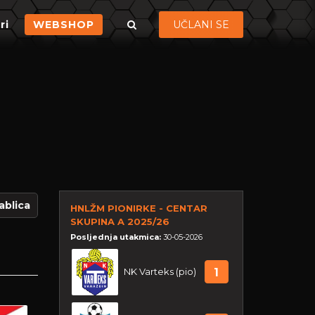
ri
WEBSHOP
UČLANI SE
ablica
HNLŽM PIONIRKE - CENTAR
SKUPINA A 2025/26
Posljednja utakmica:
30-05-2026
NK Varteks (pio)
1