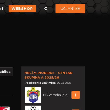
ri
WEBSHOP
UČLANI SE
ablica
HNLŽM PIONIRKE - CENTAR
SKUPINA A 2025/26
Posljednja utakmica:
30-05-2026
NK Varteks (pio)
1