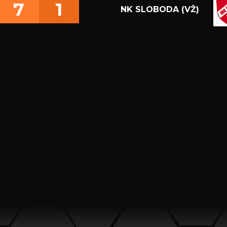
7
1
NK SLOBODA (VŽ)