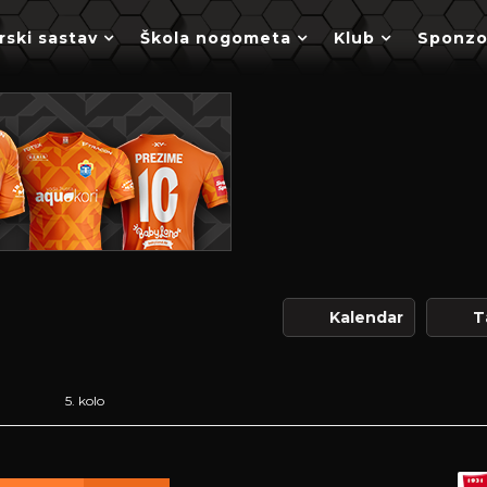
rski sastav
Škola nogometa
Klub
Sponzo
Kalendar
T
5. kolo