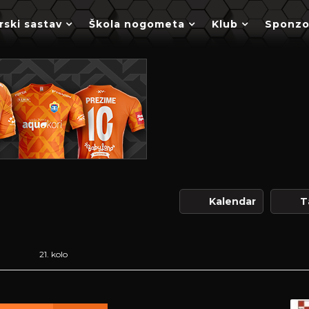
rski sastav
Škola nogometa
Klub
Sponzo
Kalendar
T
21. kolo