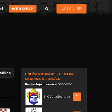
ri
WEBSHOP
UČLANI SE
ablica
HNLŽM PIONIRKE - CENTAR
SKUPINA A 2025/26
Posljednja utakmica:
30-05-2026
NK Varteks (pio)
1