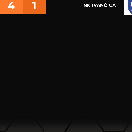
4
1
NK IVANČICA