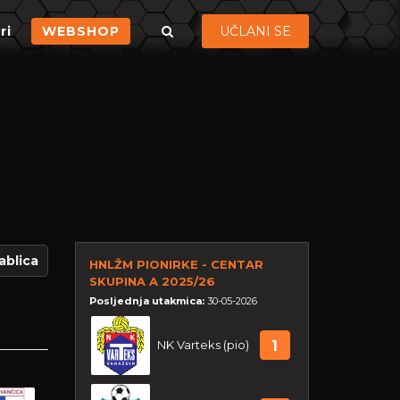
ri
WEBSHOP
UČLANI SE
ablica
HNLŽM PIONIRKE - CENTAR
SKUPINA A 2025/26
Posljednja utakmica:
30-05-2026
NK Varteks (pio)
1