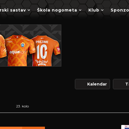
rski sastav
Škola nogometa
Klub
Sponzo
Kalendar
T
23. kolo