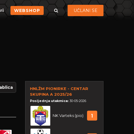
ri
WEBSHOP
UČLANI SE
ablica
HNLŽM PIONIRKE - CENTAR
SKUPINA A 2025/26
Posljednja utakmica:
30-05-2026
NK Varteks (pio)
1