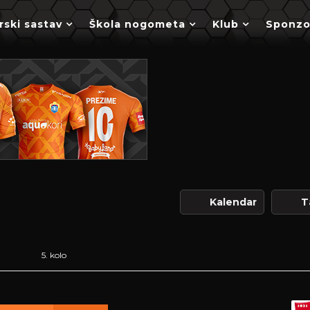
rski sastav
Škola nogometa
Klub
Sponzo
Kalendar
T
5. kolo