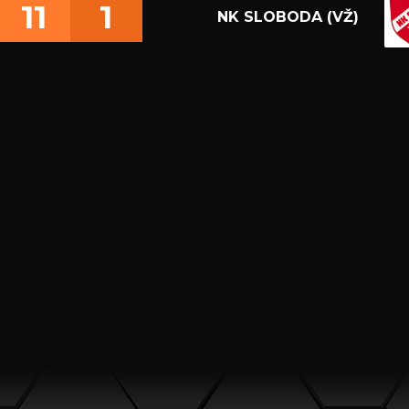
11
1
NK SLOBODA (VŽ)